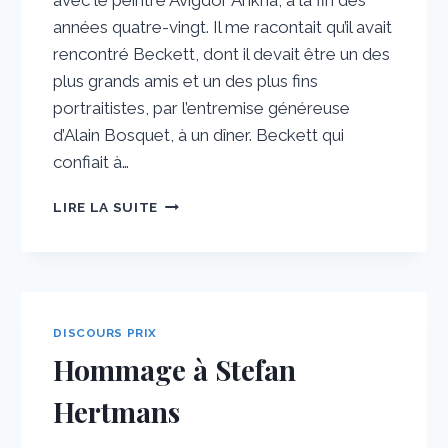
avec le peintre Avigdor Arikha, à la fin des
années quatre-vingt. Il me racontait qu’il avait
rencontré Beckett, dont il devait être un des
plus grands amis et un des plus fins
portraitistes, par l’entremise généreuse
d’Alain Bosquet, à un dîner. Beckett qui
confiait à…
DISCOURS
LIRE LA SUITE
DE
REMERCIEMENTS
EMMANUEL
MOSES
DISCOURS PRIX
Hommage à Stefan
Hertmans