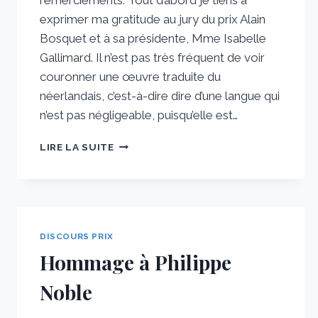
remerciements. Tout d’abord je tiens à
exprimer ma gratitude au jury du prix Alain
Bosquet et à sa présidente, Mme Isabelle
Gallimard. Il n’est pas très fréquent de voir
couronner une œuvre traduite du
néerlandais, c’est-à-dire dire d’une langue qui
n’est pas négligeable, puisqu’elle est…
DISCOURS
LIRE LA SUITE
DE
REMERCIEMENTS
DE
PHILIPPE
NOBLE
DISCOURS PRIX
Hommage à Philippe
Noble