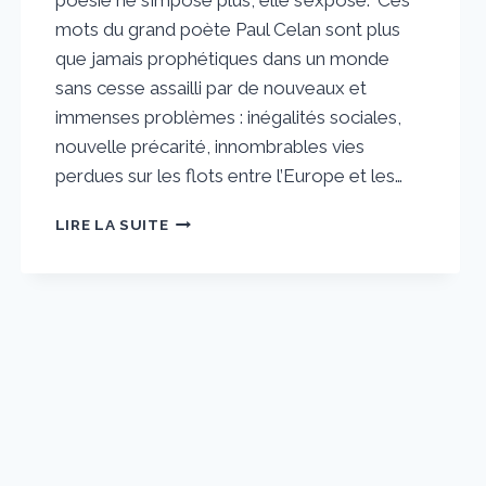
poésie ne s’impose plus, elle s’expose.” Ces
mots du grand poète Paul Celan sont plus
que jamais prophétiques dans un monde
sans cesse assailli par de nouveaux et
immenses problèmes : inégalités sociales,
nouvelle précarité, innombrables vies
perdues sur les flots entre l’Europe et les…
DISCOURS
LIRE LA SUITE
DE
REMERCIEMENTS
DE
STEFAN
HERTMANS