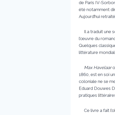
de Paris IV-Sorbonn
été notamment direc
Aujourd’hui retraité,
Il a traduit une so
l’œuvre du romanc
Quelques classiqu
littérature mondi
Max Havelaar
o
1860, est en soi un
coloniale ne se me
Eduard Douwes Dek
pratiques littérair
Ce livre a fait l’