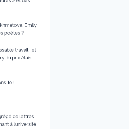
atures » et des
 Akhmatova, Emily
des poètes ?
sable travail, et
y du prix Alain
ns-le !
grégé de lettres
ant à l’université