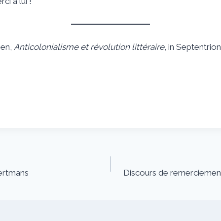
 à lui !
gen,
Anticolonialisme et révolution littéraire
, in Septentrion
ertmans
Discours de remerciemen