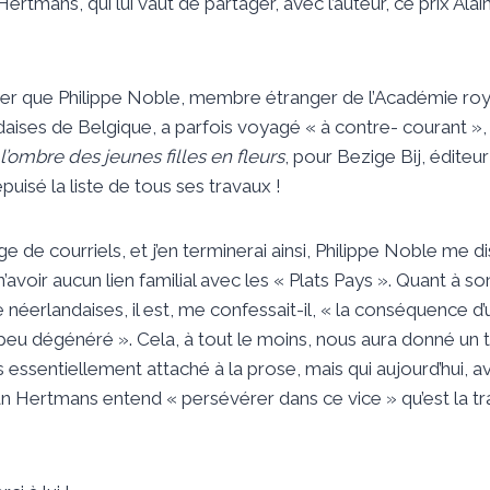
ertmans, qui lui vaut de partager, avec l’auteur, ce prix Ala
r que Philippe Noble, membre étranger de l’Académie roy
ndaises de Belgique, a parfois voyagé « à contre- courant »,
 l’ombre des jeunes filles en fleurs
, pour Bezige Bij, édite
r épuisé la liste de tous ses travaux !
de courriels, et j’en terminerai ainsi, Philippe Noble me dis
n’avoir aucun lien familial avec les « Plats Pays ». Quant à so
e néerlandaises, il est, me confessait-il, « la conséquence 
peu dégénéré ». Cela, à tout le moins, nous aura donné un 
s essentiellement attaché à la prose, mais qui aujourd’hui, 
n Hertmans entend « persévérer dans ce vice » qu’est la tr