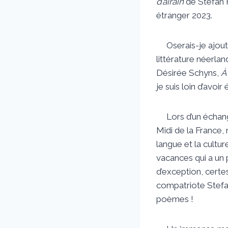
d’airain
de Stefan H
étranger 2023.
Oserais-je ajoute
littérature néerla
Désirée Schyns,
À
je suis loin d’avoi
Lors d’un échange 
Midi de la France, 
langue et la cultur
vacances qui a un 
d’exception, certe
compatriote Stefa
poèmes !