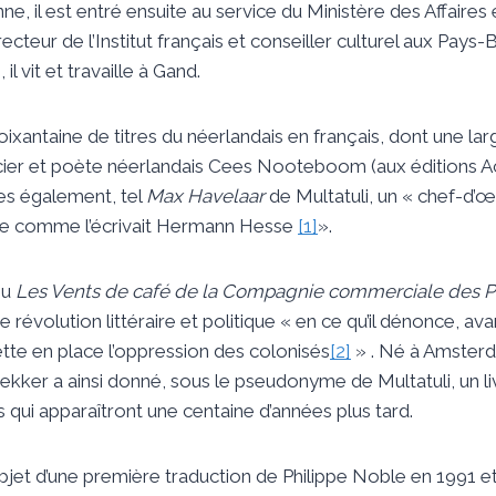
e, il est entré ensuite au service du Ministère des Affaires
teur de l’Institut français et conseiller culturel aux Pays-B
 il vit et travaille à Gand.
ixantaine de titres du néerlandais en français, dont une lar
ier et poète néerlandais Cees Nooteboom (aux éditions Ac
es également, tel
Max Havelaar
de Multatuli, un « chef-d’œ
ale comme l’écrivait Hermann Hesse
[1]
».
u
Les Vents de café de la Compagnie commerciale des 
e révolution littéraire et politique « en ce qu’il dénonce, av
tte en place l’oppression des colonisés
[2]
» . Né à Amster
ker a ainsi donné, sous le pseudonyme de Multatuli, un li
es qui apparaîtront une centaine d’années plus tard.
objet d’une première traduction de Philippe Noble en 1991 et