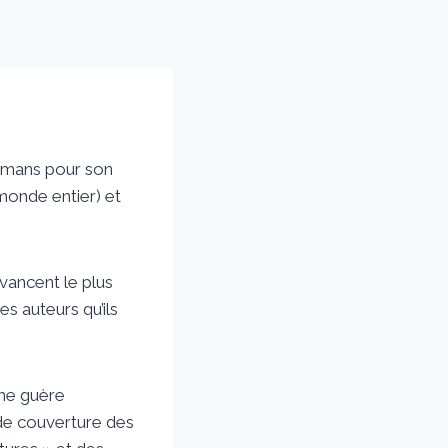
rtmans pour son
monde entier) et
avancent le plus
s auteurs qu’ils
nne guère
 de couverture des