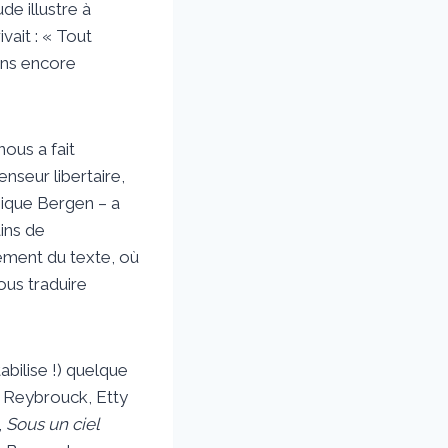
de illustre à
vait : « Tout
oins encore
nous a fait
nseur libertaire,
nique Bergen – a
ins de
ement du texte, où
ous traduire
bilise !) quelque
n Reybrouck, Etty
,
Sous un ciel