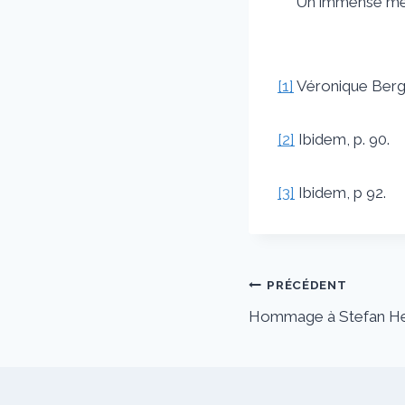
Un immense merci
[1]
Véronique Ber
[2]
Ibidem, p. 90.
[3]
Ibidem, p 92.
Navigation
PRÉCÉDENT
Hommage à Stefan H
de
l’article