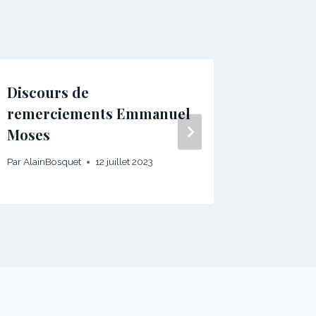
Discours de
Hommag
remerciements Emmanuel
Hertma
Moses
Par
AlainBo
Par
AlainBosquet
12 juillet 2023