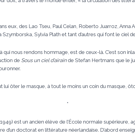
eur doit, à travers le monde entier, « la circulation des littér
sans eux, des Lao Tseu, Paul Celan, Roberto Juarroz, Anna
 Szymborska, Sylvia Plath et tant d’autres qui font le ciel 
qui nous rendons hommage, est de ceux-là. C’est son inlas
duction de
Sous un ciel d’airain
de Stefan Hertmans que le jur
ouronner.
t lui ôter le masque, à tout le moins un coin du masque, ôto
*
949) est un ancien élève de l’École normale supérieure, a
aire d’un doctorat en littérature néerlandaise. D’abord enseign