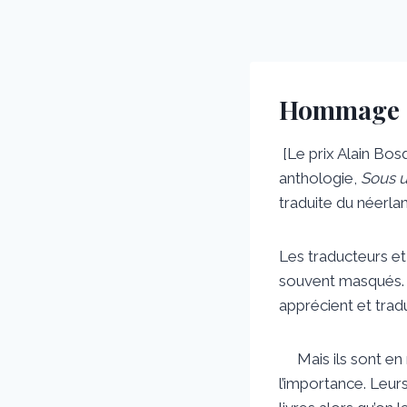
Hommage à
[Le prix Alain Bo
anthologie,
Sous un
traduite du néerlan
Les traducteurs et 
souvent masqués. P
apprécient et tradu
Mais ils sont en r
l’importance. Leur