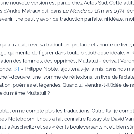
 une nouvelle version est parue chez Actes Sud. Cette attitu
s d’André Malraux qui, dans
Le Monde
du 15 mars 1974, écri
nir, il ne peut y avoir de traduction parfaite, ni idéale, m
 a traduit, revu sa traduction, préfacé et annoté ce livre, 
ge qui mérite de figurer dans toute bibliothèque idéale. « Pe
bération des femmes, des opprimés, Multatuli – écrivait Véro
monde.
[3]
» Philippe Noble, ajouterais-je, a mis, dans nos ma
hef-d’œuvre, une somme de réflexions, un livre de l’éclat
ation, poèmes et légendes. Quand lui viendra-t-il l’idée de n
e
du même Multatuli ?
e, on ne compte plus les traductions. Outre (là, je compta
Cees Noteboom, il nous a fait connaître l’essayiste David Va
rut à Auschwitz) et ses « écrits bouleversants », et, bien sûr