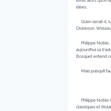
livres alors qu’on l
idées.
Qu’en serait-il, 
Dickinson, Wislawa
Philippe Noble, à 
aujourd’hui sa tra
Bosquet entend c
Mais puisqu’il fau
Philippe Noble (1
classiques et titul