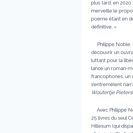
plus tard, en 2020,
merveille le propo
poème étant en deve
définitive. »
Philippe Noble, qui
découvrir un ouvra
luttant pour la li
lancé un roman-
francophones, un c
s’entremêlent narr
Woutertje Pieters
Avec Philippe Nobl
25 livres du seul 
Hillesum (qui dispa