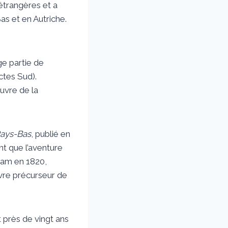
 étrangères et a
as et en Autriche.
ge partie de
tes Sud).
uvre de la
Pays-Bas
, publié en
ant que l’aventure
dam en 1820,
vre précurseur de
 près de vingt ans